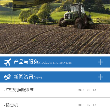
产品与服务
Products and services
新闻资讯
News
中空机伺服系统
2018
-
07
-
13
除雪机
2018
-
07
-
13