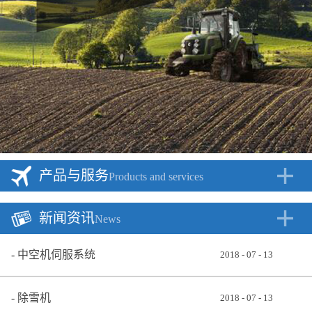
产品与服务
Products and services
新闻资讯
News
中空机伺服系统
2018
-
07
-
13
除雪机
2018
-
07
-
13