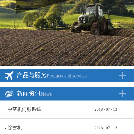
产品与服务
Products and services
新闻资讯
News
中空机伺服系统
2018
-
07
-
13
除雪机
2018
-
07
-
13