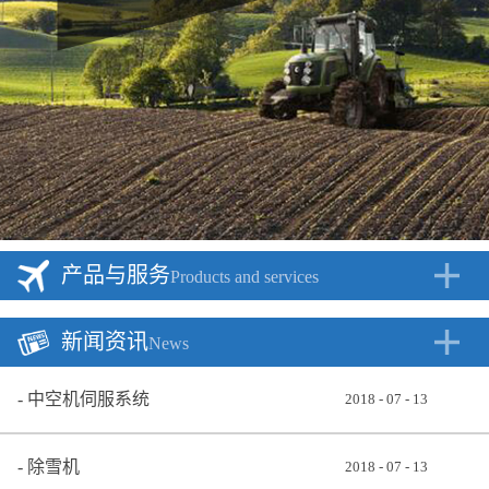
产品与服务
Products and services
新闻资讯
News
中空机伺服系统
2018
-
07
-
13
除雪机
2018
-
07
-
13