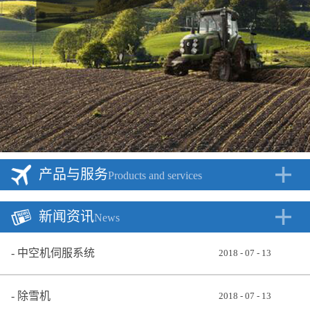
产品与服务
Products and services
新闻资讯
News
中空机伺服系统
2018
-
07
-
13
除雪机
2018
-
07
-
13