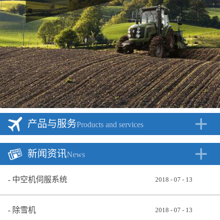
产品与服务
Products and services
新闻资讯
News
中空机伺服系统
2018
-
07
-
13
除雪机
2018
-
07
-
13