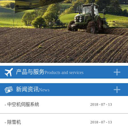
产品与服务
Products and services
新闻资讯
News
中空机伺服系统
2018
-
07
-
13
除雪机
2018
-
07
-
13