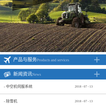
产品与服务
Products and services
新闻资讯
News
中空机伺服系统
2018
-
07
-
13
除雪机
2018
-
07
-
13