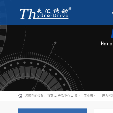
您现在的位置：
首页
→
产品中心
→
阀
>
—工业阀
>
——压力控