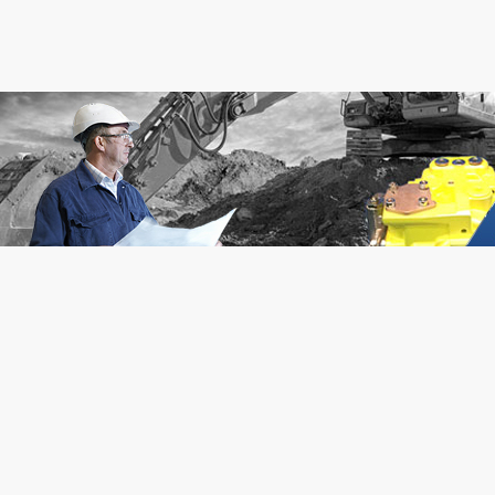
temStak平衡阀提供连续保护，防止泵
靠在阀芯端部施加压力克服由于手
，防止执行器工作超过泵的供油。
构加载的弹簧而动作。在平衡阀和
R系列阀在闭式系统也提供热溢流保
中，阀芯靠弹簧偏置使流量不能通
：平衡阀的调整与其他压力控制阀相
阀芯端部控制压力所产生的力超过
时针旋转调整阀的设定值升高；顺时
时，阀芯运动使流量通过阀。在减
压力设定值降低，释放负载。威格士
流道是常通的，在控制压力超过阀
temStak 平衡阀适合于带单个或成对控
定值时才关闭。靠溢流功能来防止
个溢流阀控制一个方向的流量，一个
中过高的压力。压力调整选项是螺杆
允许反向自动流动。一个控制压力口
螺母、手动旋钮和带锁的千分尺。
平衡功能中控制溢流阀的设定值。平
压力控制阀对通过主阀芯流道的流
过防止执行器超过要求的流量来控制
关闭的。当系统压力达到或超过阀
者超速负载。这种提供精确、稳定、
时，主阀芯的流道打开。控制流量
制的能力使平衡阀用在移动和定位系
或内部泄油至油箱。这种阀泄油管
想。对NFPA350bar(5000psi)的认
何压力要附加到阀的压力设定值上
证结构坚固和使用寿命长，因为阀已
力设定值用带内六角的调整螺杆、