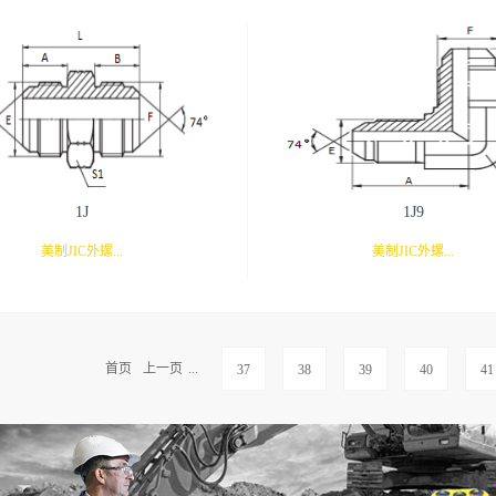
90°弯
1J
1J9
美制JIC外螺...
美制JIC外螺...
纹74°外锥
纹74°外锥 90°弯
首页
上一页
...
37
38
39
40
41