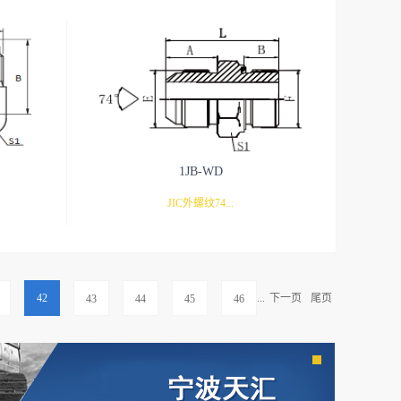
三通
1JB-WD
JIC外螺纹74...
°外锥/英管外螺纹胶垫密封
42
...
下一页
尾页
43
44
45
46