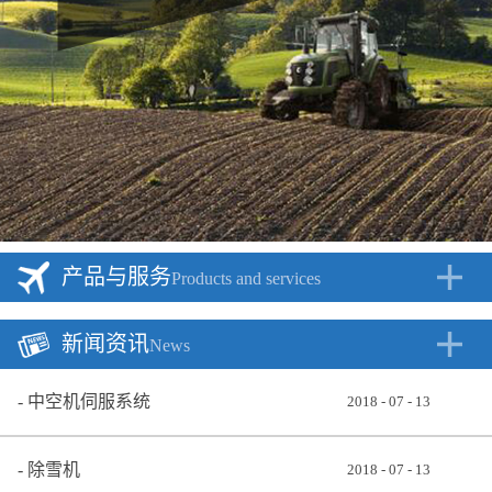
产品与服务
Products and services
新闻资讯
News
中空机伺服系统
2018
-
07
-
13
除雪机
2018
-
07
-
13