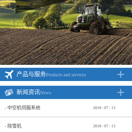
产品与服务
Products and services
新闻资讯
News
中空机伺服系统
2018
-
07
-
13
除雪机
2018
-
07
-
13