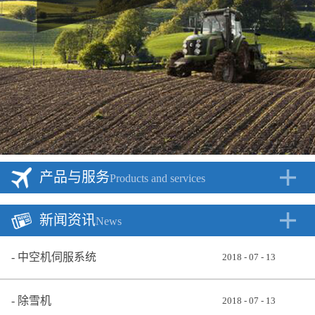
产品与服务
Products and services
新闻资讯
News
中空机伺服系统
2018
-
07
-
13
除雪机
2018
-
07
-
13