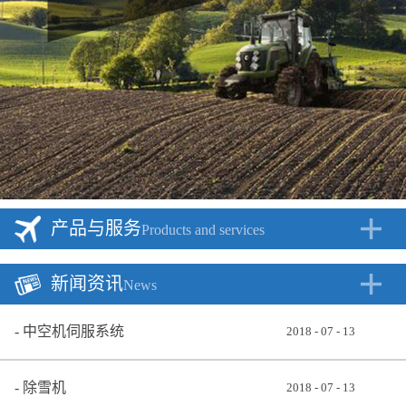
产品与服务
Products and services
新闻资讯
News
中空机伺服系统
2018
-
07
-
13
除雪机
2018
-
07
-
13