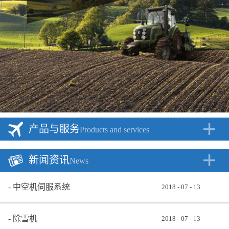
产品与服务
Products and services
新闻资讯
News
中空机伺服系统
2018
-
07
-
13
除雪机
2018
-
07
-
13