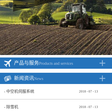
产品与服务
Products and services
新闻资讯
News
中空机伺服系统
2018
-
07
-
13
除雪机
2018
-
07
-
13