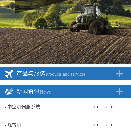
产品与服务
Products and services
新闻资讯
News
中空机伺服系统
2018
-
07
-
13
除雪机
2018
-
07
-
13