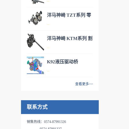
...
式小型IHT驱动桥
液压产品群，作业系统以齿轮
泵为起点，包括多路控制阀，
洋马神崎 TZT系列 零
水平控制阀等，行走系统有
洋马神崎(KANZAKI)神崎丰富
...
转角割草机用IHT驱动
HST和变速箱一体的IHT，具
液压产品群，作业系统以齿轮
备游星减速复合功能的HMT等
桥
泵为起点，包括多路控制阀，
洋马神崎 KTM系列 割
系列产品。IHT来自于
水平控制阀等，行走系统有
洋马神崎(KANZAKI)神崎丰富
...
草机液压驱动桥
“Integrated Hydrostatic
HST和变速箱一体的IHT，具
液压产品群，作业系统以齿轮
Transaxle”的字头缩写，是一体
备游星减速复合功能的HMT等
泵为起点，包括多路控制阀，
K92液压驱动桥
型液压无级变速驱动桥，即在
系列产品。IHT来自于
水平控制阀等，行走系统有
洋马神崎(KANZAKI)神崎丰富
...
同一个箱体内，由HST和机械
“Integrated Hydrostatic
HST和变速箱一体的IHT，具
液压产品群，作业系统以齿轮
变速结构一体构成的驱动变速
Transaxle”的字头缩写，是一体
备游星减速复合功能的HMT等
泵为起点，包括多路控制阀，
查看更多>>
结构。TUFF TORQ通过将积
型液压无级变速驱动桥，即在
系列产品。IHT来自于
水平控制阀等，行走系统有
K 系列庭园拖拉机用驱动桥 ，
蓄发展的液压技术和驱动技术
同一个箱体内，由HST和机械
“Integrated Hydrostatic
HST和变速箱一体的IHT，具
HST驱动，中部PTO和PTO油
完全有效的融合，成功开发了
变速结构一体构成的驱动变速
Transaxle”的字头缩写，是一体
备游星减速复合功能的HMT等
联系方式
压离合器/制动器内部一体安装
外观紧凑，使用性能优秀，价
结构。TUFF TORQ通过将积
型液压无级变速驱动桥，即在
系列产品。IHT来自于
型的变速差速器。有4WD和
格低廉的IHT产品，这些让客
蓄发展的液压技术和驱动技术
同一个箱体内，由HST和机械
“Integrated Hydrostatic
2WD两种式样、2WD可以选则
户喜爱的产品已经具备了高度
销售热线：0574-87991326
完全有效的融合，成功开发了
变速结构一体构成的驱动变速
Transaxle”的字头缩写，是一体
4WS。特点：1、标准装备了
的实际使用业绩。现在，在北