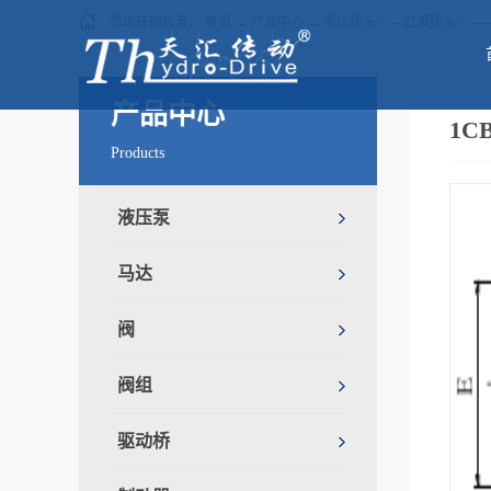
您现在的位置：
首页
→
产品中心
→
液压接头
>
—过渡接头
>
—
产品中心
1C
Products
液压泵
马达
阀
阀组
驱动桥