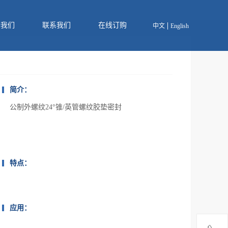
于我们
联系我们
在线订购
中文
English
简介：
公制外螺纹24°锥/英管螺纹胶垫密封
特点：
应用：