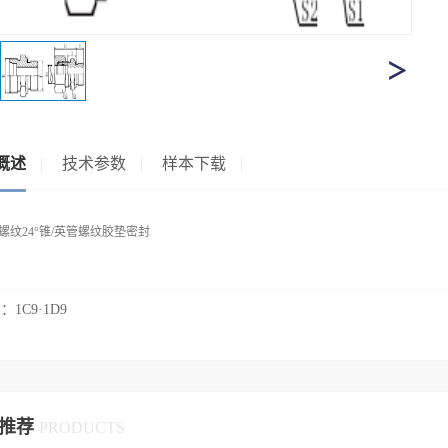
概述
技术参数
样本下载
螺纹24°锥/英管螺纹胶垫密封
篇：
1C9·1D9
推荐
PRODUCTS