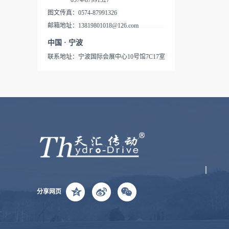
0574-87991327
外观紧凑，使用性能优秀，价
结构。TUFF TORQ通过将积
型液压无级变速驱动桥，即在
2000rpm中间PTO2、采用了油
美每年生产的乘用割草机有
图文传真：0574-87991326
格低廉的IHT产品，这些让客
蓄发展的液压技术和驱动技术
同一个箱体内，由HST和机械
压离合,惯性制动器3、差速器
110万台，除去廉价的机械驱
邮箱地址：13819801018@126.com
户喜爱的产品已经具备了高度
完全有效的融合，成功开发了
变速结构一体构成的驱动变速
和连动的湿式制制动器机体内
动机种，几乎都采用了IHT技
的实际使用业绩。现在，在北
中国 · 宁波
外观紧凑，使用性能优秀，价
结构。TUFF TORQ通过将积
部安装4、HST的空档位置已
术。作为驱动桥的IHT已经成
美每年生产的乘用割草机有
格低廉的IHT产品，这些让客
联系地址：宁波国际会展中心10号馆7C17室
蓄发展的液压技术和驱动技术
经调整好5、法兰盘与车轴锻
为乘用割草机的标准驱动方式
110万台，除去廉价的机械驱
户喜爱的产品已经具备了高度
完全有效的融合，成功开发了
造为一体6、动力转向机，升
得到了普及，TUFF TORQ的
动机种，几乎都采用了IHT技
的实际使用业绩。现在，在北
外观紧凑，使用性能优秀，价
降装置用的的油压输出装备是
IHT在北美已占有50%的市
术。作为驱动桥的IHT已经成
美每年生产的乘用割草机有
格低廉的IHT产品，这些让客
标准装备
场，在欧洲的主要割草机生产
为乘用割草机的标准驱动方式
110万台，除去廉价的机械驱
户喜爱的产品已经具备了高度
商已有一半以上在使用IHT产
得到了普及，TUFF TORQ的
动机种，几乎都采用了IHT技
的实际使用业绩。现在，在北
品。K系列IHT驱动桥K系列
IHT在北美已占有50%的市
术。作为驱动桥的IHT已经成
美每年生产的乘用割草机有
IHT驱动桥所有的功能都被集
场，在欧洲的主要割草机生产
为乘用割草机的标准驱动方式
110万台，除去廉价的机械驱
成在合理的价格和小而精致的
商已有一半以上在使用IHT产
得到了普及，TUFF TORQ的
动机种，几乎都采用了IHT技
设计之中。这一驱动桥已经在
品。SB系列 小型IHT驱动桥
IHT在北美已占有50%的市
术。作为驱动桥的IHT已经成
多样的环境和应用领域中证明
SB系列紧凑型流体静压综合管
场，在欧洲的主要割草机生产
为乘用割草机的标准驱动方式
了自己的价值。我们非常有自
分享网页
是为履带式吹雪机或其他广泛
商已有一半以上在使用IHT产
得到了普及，TUFF TORQ的
信的说K系列IHT驱动桥对于
应用而设计的。动力总成集成
品。TZT系列零转角割草机用
IHT在北美已占有50%的市
您的下一个座式割草机和拖拉
安装在小型紧凑的壳体内，使
IHT驱动桥 TZT系列用于以北
场，在欧洲的主要割草机生产
机项目来说是一个极好的选