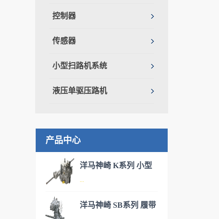
控制器
传感器
小型扫路机系统
液压单驱压路机
产品中心
洋马神崎 K系列 小型
...
IHT驱动桥
洋马神崎 SB系列 履带
洋马神崎(KANZAKI)神崎丰富