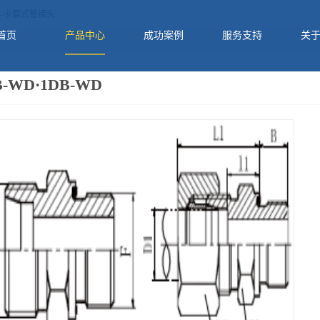
—卡套式管接头
首页
产品中心
成功案例
服务支持
关
B-WD·1DB-WD