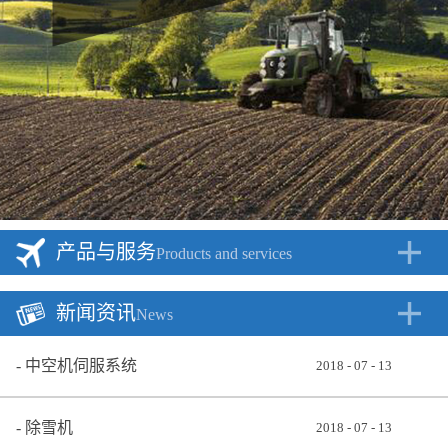
产品与服务
Products and services
新闻资讯
News
中空机伺服系统
2018
-
07
-
13
除雪机
2018
-
07
-
13