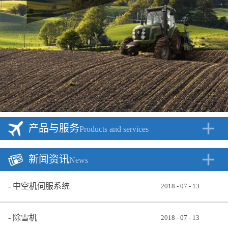
产品与服务
Products and services
新闻资讯
News
中空机伺服系统
2018
-
07
-
13
除雪机
2018
-
07
-
13