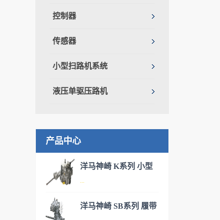
控制器
传感器
小型扫路机系统
液压单驱压路机
产品中心
洋马神崎 K系列 小型
...
IHT驱动桥
洋马神崎 SB系列 履带
洋马神崎(KANZAKI)神崎丰富