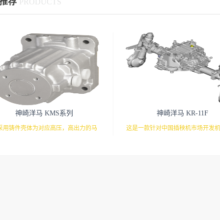
推荐
PRODUCTS
神崎洋马 KMS系列
神崎洋马 KR-11F
采用铸件壳体为对应高压，高出力的马
这是一款针对中国插秧机市场开发
通过另外配置的马达和油管来驱动的液
高性能驱动系统。有靴型HST搭载
压马达。
对应。前后桥组合，配合株距调整
提供驱动系统。