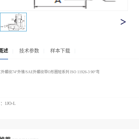
概述
技术参数
样本下载
C外螺纹74°外锥/SAE外螺纹带O形圈轻系列 ISO 11926-3 90°弯
篇：
1JO-L