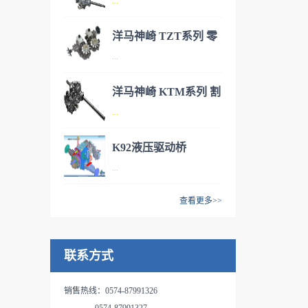
...
式小型IHT驱动桥
液压产品群，作业系统以齿轮
泵为起点，包括多路控制阀，
洋马神崎 TZT系列 零
水平控制阀等，行走系统有
洋马神崎(KANZAKI)神崎丰富
...
转角割草机用IHT驱动
HST和变速箱一体的IHT，具
液压产品群，作业系统以齿轮
备游星减速复合功能的HMT等
桥
泵为起点，包括多路控制阀，
洋马神崎 KTM系列 割
系列产品。IHT来自于
水平控制阀等，行走系统有
洋马神崎(KANZAKI)神崎丰富
...
草机液压驱动桥
“Integrated Hydrostatic
HST和变速箱一体的IHT，具
液压产品群，作业系统以齿轮
Transaxle”的字头缩写，是一体
备游星减速复合功能的HMT等
泵为起点，包括多路控制阀，
K92液压驱动桥
型液压无级变速驱动桥，即在
系列产品。IHT来自于
水平控制阀等，行走系统有
洋马神崎(KANZAKI)神崎丰富
...
同一个箱体内，由HST和机械
“Integrated Hydrostatic
HST和变速箱一体的IHT，具
液压产品群，作业系统以齿轮
变速结构一体构成的驱动变速
Transaxle”的字头缩写，是一体
备游星减速复合功能的HMT等
泵为起点，包括多路控制阀，
查看更多>>
结构。TUFF TORQ通过将积
型液压无级变速驱动桥，即在
系列产品。IHT来自于
水平控制阀等，行走系统有
K 系列庭园拖拉机用驱动桥 ，
蓄发展的液压技术和驱动技术
同一个箱体内，由HST和机械
“Integrated Hydrostatic
HST和变速箱一体的IHT，具
HST驱动，中部PTO和PTO油
完全有效的融合，成功开发了
变速结构一体构成的驱动变速
Transaxle”的字头缩写，是一体
备游星减速复合功能的HMT等
联系方式
压离合器/制动器内部一体安装
外观紧凑，使用性能优秀，价
结构。TUFF TORQ通过将积
型液压无级变速驱动桥，即在
系列产品。IHT来自于
型的变速差速器。有4WD和
格低廉的IHT产品，这些让客
蓄发展的液压技术和驱动技术
同一个箱体内，由HST和机械
“Integrated Hydrostatic
2WD两种式样、2WD可以选则
户喜爱的产品已经具备了高度
销售热线：0574-87991326
完全有效的融合，成功开发了
变速结构一体构成的驱动变速
Transaxle”的字头缩写，是一体
4WS。特点：1、标准装备了
的实际使用业绩。现在，在北