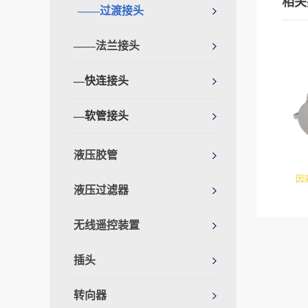
相关
——过渡接头
——法兰接头
—快连接头
—软管接头
液压胶管
因
液压过滤器
达。
无线遥控装置
插头
转向器