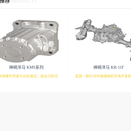
推荐
PRODUCTS
神崎洋马 KMS系列
神崎洋马 KR-11F
采用铸件壳体为对应高压，高出力的马
这是一款针对中国插秧机市场开发
通过另外配置的马达和油管来驱动的液
高性能驱动系统。有靴型HST搭载
压马达。
对应。前后桥组合，配合株距调整
提供驱动系统。