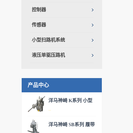
控制器
传感器
小型扫路机系统
液压单驱压路机
产品中心
洋马神崎 K系列 小型
...
IHT驱动桥
洋马神崎 SB系列 履带
洋马神崎(KANZAKI)神崎丰富