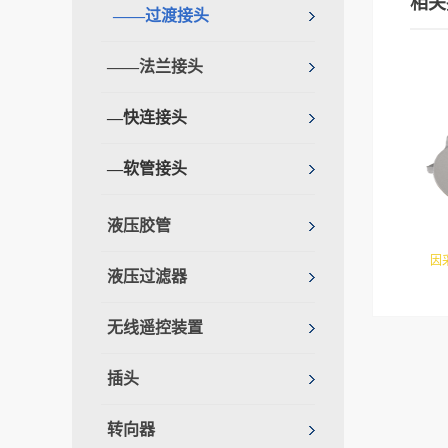
相关
——过渡接头
——法兰接头
—快连接头
—软管接头
液压胶管
因
液压过滤器
达。
无线遥控装置
插头
转向器