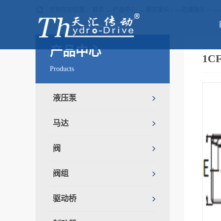
您现在的位置：
首页
→
产品中心
→
液压接头
>
—过渡接头
>
—
产品中心
1C
Products
液压泵
马达
阀
阀组
驱动桥