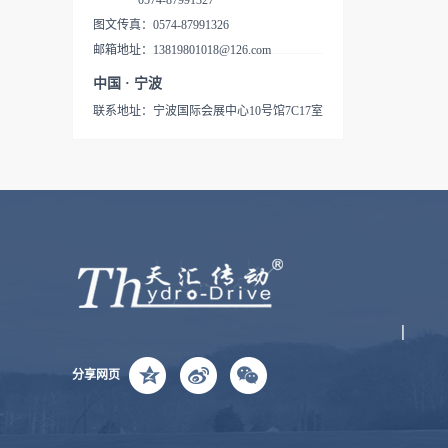
0574-87991327
外观紧凑，使用性能优秀，价
结构。TUFF TORQ通过将积
型液压无级变速驱动桥，即在
2000rpm中间PTO2、采用了油
美每年生产的乘用割草机有
图文传真：0574-87991326
格低廉的IHT产品，这些让客
蓄发展的液压技术和驱动技术
同一个箱体内，由HST和机械
压离合,惯性制动器3、差速器
110万台，除去廉价的机械驱
邮箱地址：13819801018@126.com
户喜爱的产品已经具备了高度
完全有效的融合，成功开发了
变速结构一体构成的驱动变速
和连动的湿式制制动器机体内
动机种，几乎都采用了IHT技
的实际使用业绩。现在，在北
中国 · 宁波
外观紧凑，使用性能优秀，价
结构。TUFF TORQ通过将积
部安装4、HST的空档位置已
术。作为驱动桥的IHT已经成
美每年生产的乘用割草机有
格低廉的IHT产品，这些让客
联系地址：宁波国际会展中心10号馆7C17室
蓄发展的液压技术和驱动技术
经调整好5、法兰盘与车轴锻
为乘用割草机的标准驱动方式
110万台，除去廉价的机械驱
户喜爱的产品已经具备了高度
完全有效的融合，成功开发了
造为一体6、动力转向机，升
得到了普及，TUFF TORQ的
动机种，几乎都采用了IHT技
的实际使用业绩。现在，在北
外观紧凑，使用性能优秀，价
降装置用的的油压输出装备是
IHT在北美已占有50%的市
术。作为驱动桥的IHT已经成
美每年生产的乘用割草机有
格低廉的IHT产品，这些让客
标准装备
场，在欧洲的主要割草机生产
为乘用割草机的标准驱动方式
110万台，除去廉价的机械驱
户喜爱的产品已经具备了高度
商已有一半以上在使用IHT产
得到了普及，TUFF TORQ的
动机种，几乎都采用了IHT技
的实际使用业绩。现在，在北
品。K系列IHT驱动桥K系列
IHT在北美已占有50%的市
术。作为驱动桥的IHT已经成
美每年生产的乘用割草机有
IHT驱动桥所有的功能都被集
场，在欧洲的主要割草机生产
为乘用割草机的标准驱动方式
110万台，除去廉价的机械驱
成在合理的价格和小而精致的
商已有一半以上在使用IHT产
得到了普及，TUFF TORQ的
动机种，几乎都采用了IHT技
设计之中。这一驱动桥已经在
品。SB系列 小型IHT驱动桥
IHT在北美已占有50%的市
术。作为驱动桥的IHT已经成
多样的环境和应用领域中证明
SB系列紧凑型流体静压综合管
场，在欧洲的主要割草机生产
为乘用割草机的标准驱动方式
了自己的价值。我们非常有自
分享网页
是为履带式吹雪机或其他广泛
商已有一半以上在使用IHT产
得到了普及，TUFF TORQ的
信的说K系列IHT驱动桥对于
应用而设计的。动力总成集成
品。TZT系列零转角割草机用
IHT在北美已占有50%的市
您的下一个座式割草机和拖拉
安装在小型紧凑的壳体内，使
IHT驱动桥 TZT系列用于以北
场，在欧洲的主要割草机生产
机项目来说是一个极好的选