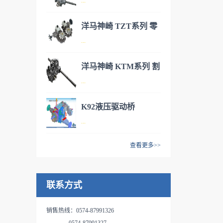
...
式小型IHT驱动桥
液压产品群，作业系统以齿轮
泵为起点，包括多路控制阀，
洋马神崎 TZT系列 零
水平控制阀等，行走系统有
洋马神崎(KANZAKI)神崎丰富
...
转角割草机用IHT驱动
HST和变速箱一体的IHT，具
液压产品群，作业系统以齿轮
备游星减速复合功能的HMT等
桥
泵为起点，包括多路控制阀，
洋马神崎 KTM系列 割
系列产品。IHT来自于
水平控制阀等，行走系统有
洋马神崎(KANZAKI)神崎丰富
...
草机液压驱动桥
“Integrated Hydrostatic
HST和变速箱一体的IHT，具
液压产品群，作业系统以齿轮
Transaxle”的字头缩写，是一体
备游星减速复合功能的HMT等
泵为起点，包括多路控制阀，
K92液压驱动桥
型液压无级变速驱动桥，即在
系列产品。IHT来自于
水平控制阀等，行走系统有
洋马神崎(KANZAKI)神崎丰富
...
同一个箱体内，由HST和机械
“Integrated Hydrostatic
HST和变速箱一体的IHT，具
液压产品群，作业系统以齿轮
变速结构一体构成的驱动变速
Transaxle”的字头缩写，是一体
备游星减速复合功能的HMT等
泵为起点，包括多路控制阀，
查看更多>>
结构。TUFF TORQ通过将积
型液压无级变速驱动桥，即在
系列产品。IHT来自于
水平控制阀等，行走系统有
K 系列庭园拖拉机用驱动桥 ，
蓄发展的液压技术和驱动技术
同一个箱体内，由HST和机械
“Integrated Hydrostatic
HST和变速箱一体的IHT，具
HST驱动，中部PTO和PTO油
完全有效的融合，成功开发了
变速结构一体构成的驱动变速
Transaxle”的字头缩写，是一体
备游星减速复合功能的HMT等
联系方式
压离合器/制动器内部一体安装
外观紧凑，使用性能优秀，价
结构。TUFF TORQ通过将积
型液压无级变速驱动桥，即在
系列产品。IHT来自于
型的变速差速器。有4WD和
格低廉的IHT产品，这些让客
蓄发展的液压技术和驱动技术
同一个箱体内，由HST和机械
“Integrated Hydrostatic
2WD两种式样、2WD可以选则
户喜爱的产品已经具备了高度
销售热线：0574-87991326
完全有效的融合，成功开发了
变速结构一体构成的驱动变速
Transaxle”的字头缩写，是一体
4WS。特点：1、标准装备了
的实际使用业绩。现在，在北