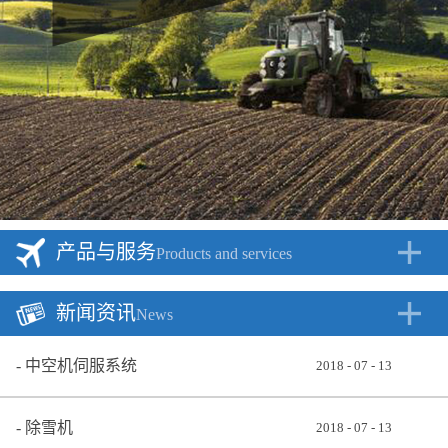
产品与服务
Products and services
新闻资讯
News
中空机伺服系统
2018
-
07
-
13
除雪机
2018
-
07
-
13