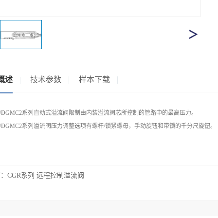
概述
技术参数
样本下载
C/DGMC2系列直动式溢流阀限制由内装溢流阀芯所控制的管路中的最高压力。
C/DGMC2系列溢流阀压力调整选项有螺杆/锁紧螺母，手动旋钮和带锁的千分尺旋钮。
篇：
CGR系列 远程控制溢流阀