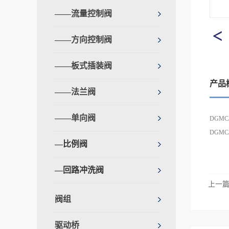
——流量控制阀
——方向控制阀
——板式插装阀
产品
——法兰阀
——单向阀
DGM
DGM
—比例阀
—回路冲洗阀
上一
阀组
驱动桥