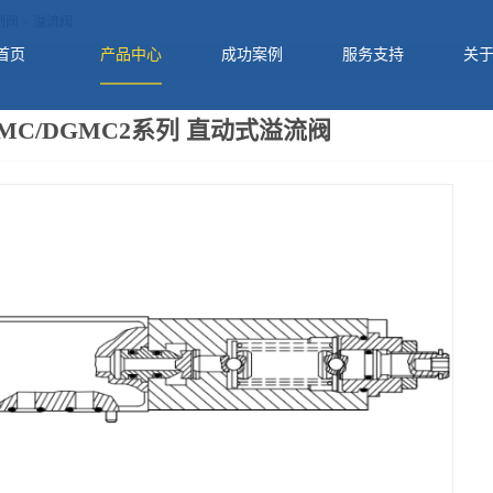
制阀
>
溢流阀
首页
产品中心
成功案例
服务支持
关
MC/DGMC2系列 直动式溢流阀