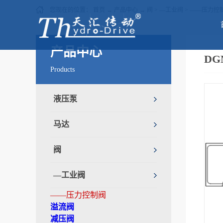
您现在的位置：
首页
→
产品中心
→
阀
>
—工业阀
>
——压力控
产品中心
DG
Products
液压泵
马达
阀
—工业阀
——压力控制阀
溢流阀
减压阀