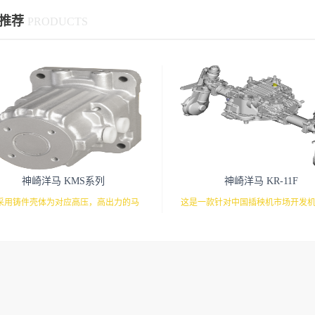
推荐
PRODUCTS
神崎洋马 KMS系列
神崎洋马 KR-11F
采用铸件壳体为对应高压，高出力的马
这是一款针对中国插秧机市场开发
通过另外配置的马达和油管来驱动的液
高性能驱动系统。有靴型HST搭载
压马达。
对应。前后桥组合，配合株距调整
提供驱动系统。