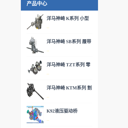
产品中心
洋马神崎 K系列 小型
...
IHT驱动桥
洋马神崎 SB系列 履带
洋马神崎(KANZAKI)神崎丰富
...
式小型IHT驱动桥
液压产品群，作业系统以齿轮
泵为起点，包括多路控制阀，
洋马神崎 TZT系列 零
水平控制阀等，行走系统有
洋马神崎(KANZAKI)神崎丰富
...
转角割草机用IHT驱动
HST和变速箱一体的IHT，具
液压产品群，作业系统以齿轮
备游星减速复合功能的HMT等
桥
泵为起点，包括多路控制阀，
洋马神崎 KTM系列 割
系列产品。IHT来自于
水平控制阀等，行走系统有
洋马神崎(KANZAKI)神崎丰富
...
草机液压驱动桥
“Integrated Hydrostatic
HST和变速箱一体的IHT，具
液压产品群，作业系统以齿轮
Transaxle”的字头缩写，是一体
备游星减速复合功能的HMT等
泵为起点，包括多路控制阀，
K92液压驱动桥
型液压无级变速驱动桥，即在
系列产品。IHT来自于
水平控制阀等，行走系统有
洋马神崎(KANZAKI)神崎丰富
...
同一个箱体内，由HST和机械
“Integrated Hydrostatic
HST和变速箱一体的IHT，具
液压产品群，作业系统以齿轮
变速结构一体构成的驱动变速