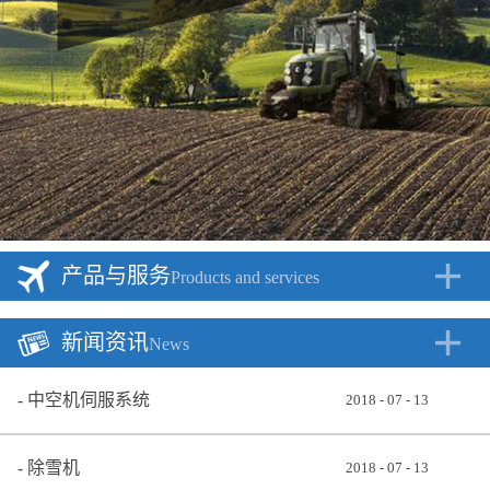
产品与服务
Products and services
新闻资讯
News
中空机伺服系统
2018
-
07
-
13
除雪机
2018
-
07
-
13