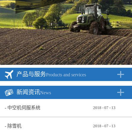
产品与服务
Products and services
新闻资讯
News
中空机伺服系统
2018
-
07
-
13
除雪机
2018
-
07
-
13