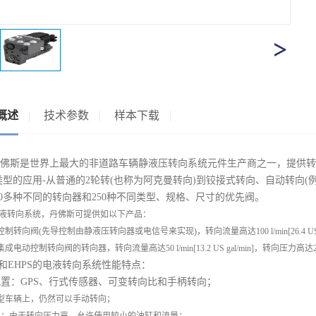
概述
技术参数
样本下载
佛斯是世界上最大的非道路车辆静液压转向系统元件生产商之一，提供转
类型的应用-从普通的2轮转(也称为阿克曼转向)到铰接式转向、自动转向
00多种不同的转向器和250种不同类型、规格、尺寸的优先阀。
液转向系统，丹佛斯可提供如以下产品：
控制转向阀(先导控制由静液压转向器或电信号来实现)，转向流量高达100 l/min[26.4 US gal/m
有集成电动控制转向阀的转向器，转向流量高达
50 l/min[13.2 US gal/min]，转向压力高达21
E和EHPS的电液转向系统性能特点：
配置：GPS、行式传感器、可变转向比和手柄转向；
重型车辆上，仍然可以手动转向；