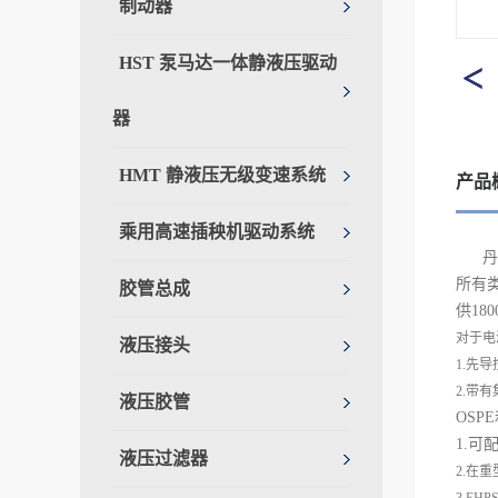
制动器
HST 泵马达一体静液压驱动
器
HMT 静液压无级变速系统
产品
乘用高速插秧机驱动系统
丹
所有
胶管总成
供18
对于电
液压接头
1.先导
2.带
液压胶管
OSP
1.可
液压过滤器
2.在