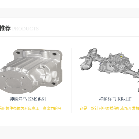
推荐
PRODUCTS
神崎洋马 KMS系列
神崎洋马 KR-11F
采用铸件壳体为对应高压，高出力的马
这是一款针对中国插秧机市场开发
通过另外配置的马达和油管来驱动的液
高性能驱动系统。有靴型HST搭载
压马达。
对应。前后桥组合，配合株距调整
提供驱动系统。