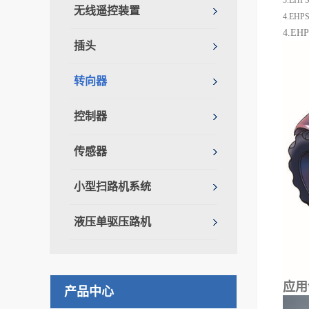
3.E
无线遥控装置
4.E
4.E
插头
转向器
控制器
传感器
小型扫路机系统
液压单驱压路机
应用
产品中心