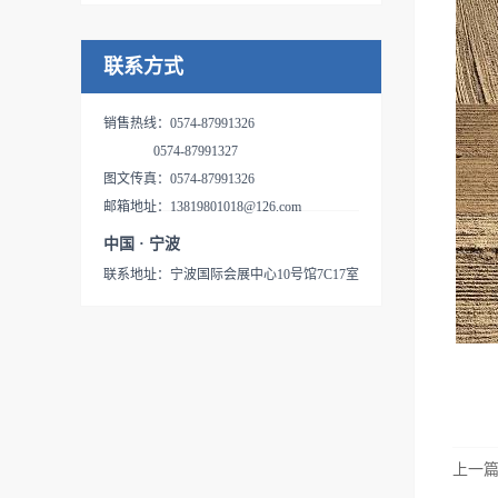
水平控制阀等，行走系统有
K 系列庭园拖拉机用驱动桥 ，
蓄发展的液压技术和驱动技术
同一个箱体内，由HST和机械
“Integrated Hydrostatic
HST和变速箱一体的IHT，具
HST驱动，中部PTO和PTO油
完全有效的融合，成功开发了
变速结构一体构成的驱动变速
Transaxle”的字头缩写，是一体
备游星减速复合功能的HMT等
联系方式
压离合器/制动器内部一体安装
外观紧凑，使用性能优秀，价
结构。TUFF TORQ通过将积
型液压无级变速驱动桥，即在
系列产品。IHT来自于
型的变速差速器。有4WD和
格低廉的IHT产品，这些让客
蓄发展的液压技术和驱动技术
同一个箱体内，由HST和机械
“Integrated Hydrostatic
2WD两种式样、2WD可以选则
户喜爱的产品已经具备了高度
销售热线：0574-87991326
完全有效的融合，成功开发了
变速结构一体构成的驱动变速
Transaxle”的字头缩写，是一体
4WS。特点：1、标准装备了
的实际使用业绩。现在，在北
0574-87991327
外观紧凑，使用性能优秀，价
结构。TUFF TORQ通过将积
型液压无级变速驱动桥，即在
2000rpm中间PTO2、采用了油
美每年生产的乘用割草机有
图文传真：0574-87991326
格低廉的IHT产品，这些让客
蓄发展的液压技术和驱动技术
同一个箱体内，由HST和机械
压离合,惯性制动器3、差速器
110万台，除去廉价的机械驱
邮箱地址：13819801018@126.com
户喜爱的产品已经具备了高度
完全有效的融合，成功开发了
变速结构一体构成的驱动变速
和连动的湿式制制动器机体内
动机种，几乎都采用了IHT技
的实际使用业绩。现在，在北
中国 · 宁波
外观紧凑，使用性能优秀，价
结构。TUFF TORQ通过将积
部安装4、HST的空档位置已
术。作为驱动桥的IHT已经成
美每年生产的乘用割草机有
格低廉的IHT产品，这些让客
联系地址：宁波国际会展中心10号馆7C17室
蓄发展的液压技术和驱动技术
经调整好5、法兰盘与车轴锻
为乘用割草机的标准驱动方式
110万台，除去廉价的机械驱
户喜爱的产品已经具备了高度
完全有效的融合，成功开发了
造为一体6、动力转向机，升
得到了普及，TUFF TORQ的
动机种，几乎都采用了IHT技
的实际使用业绩。现在，在北
外观紧凑，使用性能优秀，价
降装置用的的油压输出装备是
IHT在北美已占有50%的市
术。作为驱动桥的IHT已经成
美每年生产的乘用割草机有
格低廉的IHT产品，这些让客
标准装备
场，在欧洲的主要割草机生产
为乘用割草机的标准驱动方式
110万台，除去廉价的机械驱
户喜爱的产品已经具备了高度
商已有一半以上在使用IHT产
得到了普及，TUFF TORQ的
动机种，几乎都采用了IHT技
的实际使用业绩。现在，在北
品。K系列IHT驱动桥K系列
IHT在北美已占有50%的市
术。作为驱动桥的IHT已经成
美每年生产的乘用割草机有
IHT驱动桥所有的功能都被集
场，在欧洲的主要割草机生产
为乘用割草机的标准驱动方式
上一
110万台，除去廉价的机械驱
成在合理的价格和小而精致的
商已有一半以上在使用IHT产
得到了普及，TUFF TORQ的