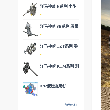
洋马神崎 K系列 小型
...
IHT驱动桥
洋马神崎 SB系列 履带
洋马神崎(KANZAKI)神崎丰富
...
式小型IHT驱动桥
液压产品群，作业系统以齿轮
泵为起点，包括多路控制阀，
洋马神崎 TZT系列 零
水平控制阀等，行走系统有
洋马神崎(KANZAKI)神崎丰富
...
转角割草机用IHT驱动
HST和变速箱一体的IHT，具
液压产品群，作业系统以齿轮
备游星减速复合功能的HMT等
桥
泵为起点，包括多路控制阀，
洋马神崎 KTM系列 割
系列产品。IHT来自于
水平控制阀等，行走系统有
洋马神崎(KANZAKI)神崎丰富
...
草机液压驱动桥
“Integrated Hydrostatic
HST和变速箱一体的IHT，具
液压产品群，作业系统以齿轮
Transaxle”的字头缩写，是一体
备游星减速复合功能的HMT等
泵为起点，包括多路控制阀，
K92液压驱动桥
型液压无级变速驱动桥，即在
系列产品。IHT来自于
水平控制阀等，行走系统有
洋马神崎(KANZAKI)神崎丰富
...
同一个箱体内，由HST和机械
“Integrated Hydrostatic
HST和变速箱一体的IHT，具
液压产品群，作业系统以齿轮
变速结构一体构成的驱动变速
Transaxle”的字头缩写，是一体
备游星减速复合功能的HMT等
泵为起点，包括多路控制阀，
查看更多>>
结构。TUFF TORQ通过将积
型液压无级变速驱动桥，即在
系列产品。IHT来自于