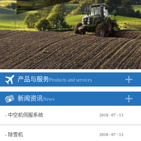
产品与服务
Products and services
新闻资讯
News
中空机伺服系统
2018
-
07
-
13
除雪机
2018
-
07
-
13