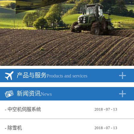
产品与服务
Products and services
新闻资讯
News
中空机伺服系统
2018
-
07
-
13
除雪机
2018
-
07
-
13