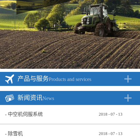
产品与服务
Products and services
新闻资讯
News
中空机伺服系统
2018
-
07
-
13
除雪机
2018
-
07
-
13