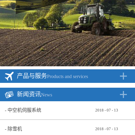
产品与服务
Products and services
新闻资讯
News
中空机伺服系统
2018
-
07
-
13
除雪机
2018
-
07
-
13