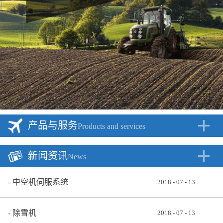
产品与服务
Products and services
新闻资讯
News
中空机伺服系统
2018
-
07
-
13
除雪机
2018
-
07
-
13