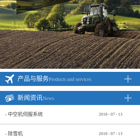
产品与服务
Products and services
新闻资讯
News
中空机伺服系统
2018
-
07
-
13
除雪机
2018
-
07
-
13