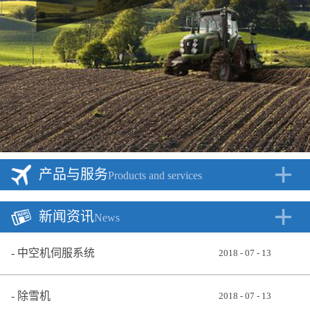
产品与服务
Products and services
新闻资讯
News
中空机伺服系统
2018
-
07
-
13
除雪机
2018
-
07
-
13