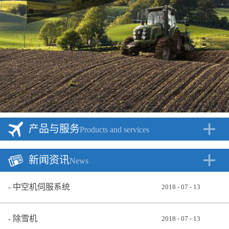
产品与服务
Products and services
新闻资讯
News
中空机伺服系统
2018
-
07
-
13
除雪机
2018
-
07
-
13