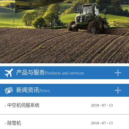
产品与服务
Products and services
新闻资讯
News
中空机伺服系统
2018
-
07
-
13
除雪机
2018
-
07
-
13