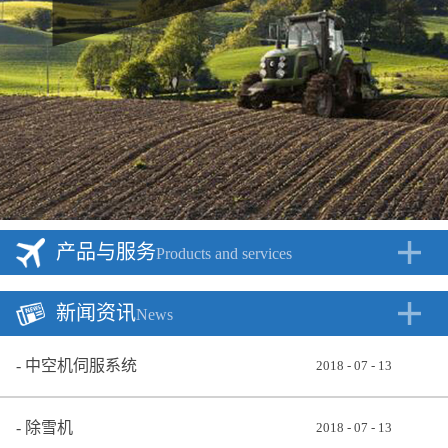
产品与服务
Products and services
新闻资讯
News
中空机伺服系统
2018
-
07
-
13
除雪机
2018
-
07
-
13