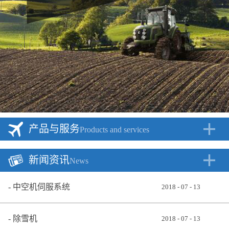
产品与服务
Products and services
新闻资讯
News
中空机伺服系统
2018
-
07
-
13
除雪机
2018
-
07
-
13