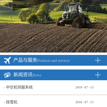
产品与服务
Products and services
新闻资讯
News
中空机伺服系统
2018
-
07
-
13
除雪机
2018
-
07
-
13