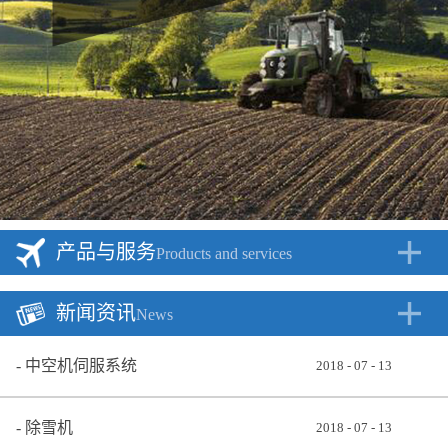
产品与服务
Products and services
新闻资讯
News
中空机伺服系统
2018
-
07
-
13
除雪机
2018
-
07
-
13